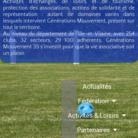
Activités d’échanges, de loisirs et de tourisme,
protection des associations, actions de solidarité et de
représentation : autant de domaines variés dans
lesquels intervient Générations Mouvement, présent sur
tout le territoire.
Au niveau du département de l’Ille-et-Vilaine, avec 254
clubs, 32 secteurs, 29 100 adhérents, Générations
Mouvement 35 s’investit pour que la vie associative soit
un plaisir.
Actualités
Fédération
Activités & Loisirs
Partenaires