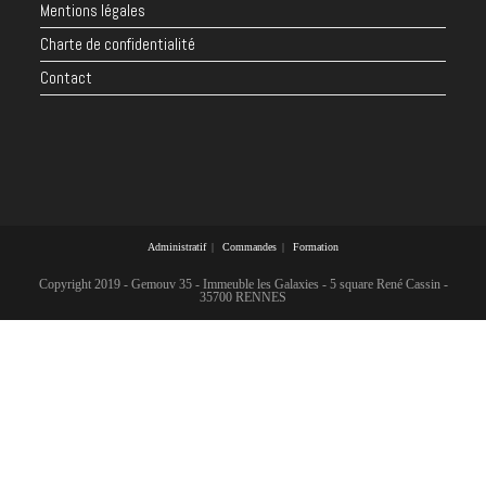
Mentions légales
Charte de confidentialité
Contact
Administratif
Commandes
Formation
Copyright 2019 - Gemouv 35 - Immeuble les Galaxies - 5 square René Cassin -
35700 RENNES