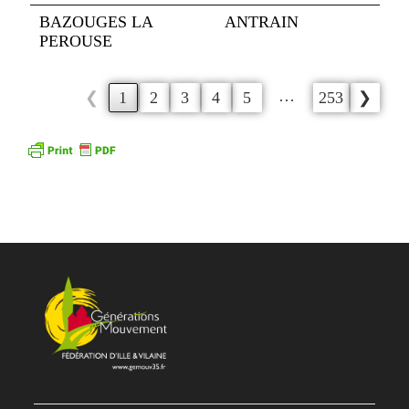
BAZOUGES LA
ANTRAIN
PEROUSE
…
❮
1
2
3
4
5
253
❯