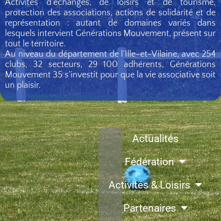
Activités d’échanges, de loisirs et de tourisme,
protection des associations, actions de solidarité et de
représentation : autant de domaines variés dans
lesquels intervient Générations Mouvement, présent sur
tout le territoire.
Au niveau du département de l’Ille-et-Vilaine, avec 254
clubs, 32 secteurs, 29 100 adhérents, Générations
Mouvement 35 s’investit pour que la vie associative soit
un plaisir.
Actualités
Fédération
Activités & Loisirs
Partenaires