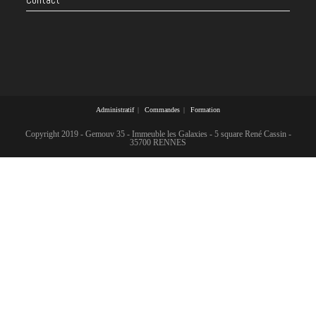
Administratif
Commandes
Formation
Copyright 2019 - Gemouv 35 - Immeuble les Galaxies - 5 square René Cassin -
35700 RENNES