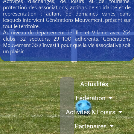
Activités d’échanges, de loisirs et de tourisme,
protection des associations, actions de solidarité et de
représentation : autant de domaines variés dans
lesquels intervient Générations Mouvement, présent sur
tout le territoire.
Au niveau du département de l’Ille-et-Vilaine, avec 254
clubs, 32 secteurs, 29 100 adhérents, Générations
Mouvement 35 s’investit pour que la vie associative soit
un plaisir.
Actualités
Fédération
Activités & Loisirs
Partenaires