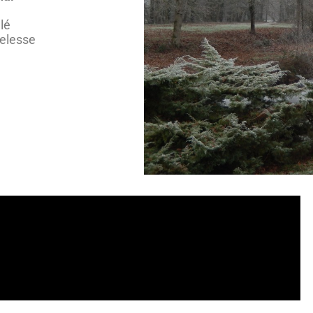
elé
elesse