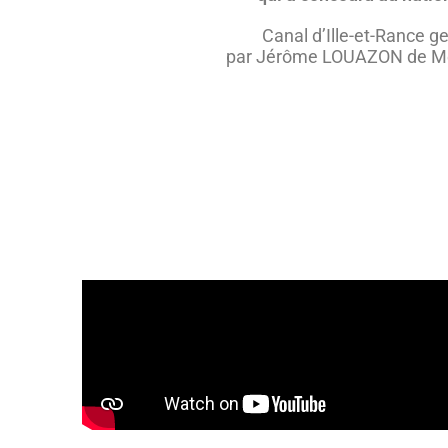
Canal d’Ille-et-Rance g
par Jérôme LOUAZON de M