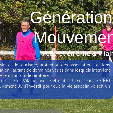
Génération
Mouvemen
Fédération d’Ille & Vilai
isirs et de tourisme, protection des associations, actions
tation : autant de domaines variés dans lesquels intervient
nt sur tout le territoire.
e l’Ille-et-Vilaine, avec 254 clubs, 32 secteurs, 29 100
vement 35 s’investit pour que la vie associative soit un