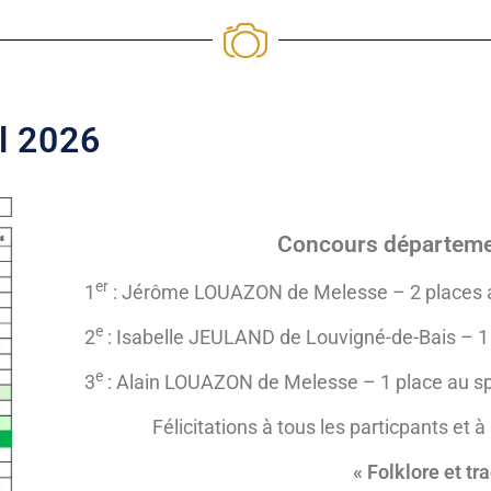
l 2026
Concours départemen
er
1
: Jérôme LOUAZON de Melesse – 2 places au
e
2
: Isabelle JEULAND de Louvigné-de-Bais – 1 
e
3
: Alain LOUAZON de Melesse – 1 place au sp
Félicitations à tous les particpants et 
« Folklore et tra