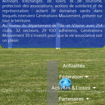
Activités d’échanges, de loisirs et de tourisme,
protection des associations, actions de solidarité et de
représentation : autant de domaines variés dans
lesquels intervient Générations Mouvement, présent sur
tout le territoire.
Au niveau du département de l’Ille-et-Vilaine, avec 254
clubs, 32 secteurs, 29 100 adhérents, Générations
Mouvement 35 s’investit pour que la vie associative soit
un plaisir.
Actualités
Fédération
Activités & Loisirs
Partenaires