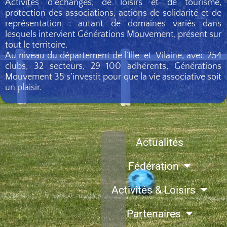
Activités d’échanges, de loisirs et de tourisme,
protection des associations, actions de solidarité et de
représentation : autant de domaines variés dans
lesquels intervient Générations Mouvement, présent sur
tout le territoire.
Au niveau du département de l’Ille-et-Vilaine, avec 254
clubs, 32 secteurs, 29 100 adhérents, Générations
Mouvement 35 s’investit pour que la vie associative soit
un plaisir.
Actualités
Fédération
Activités & Loisirs
Partenaires