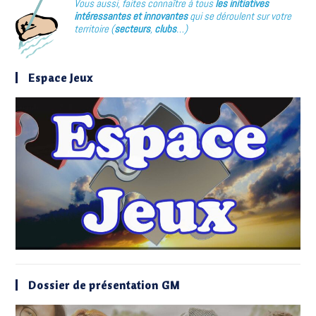
Vous aussi, faites connaître à tous
les initiatives
intéressantes et innovantes
qui se déroulent sur votre
territoire (
secteurs
,
clubs
…)
Espace Jeux
Dossier de présentation GM