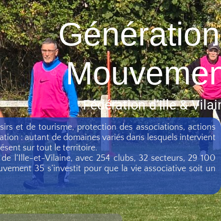
Génération
Mouvemen
Fédération d’Ille & Vilai
isirs et de tourisme, protection des associations, actions
tation : autant de domaines variés dans lesquels intervient
nt sur tout le territoire.
e l’Ille-et-Vilaine, avec 254 clubs, 32 secteurs, 29 100
vement 35 s’investit pour que la vie associative soit un