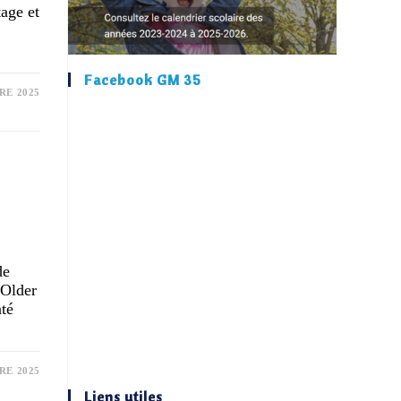
tage et
Facebook GM 35
RE 2025
de
 Older
nté
RE 2025
Liens utiles