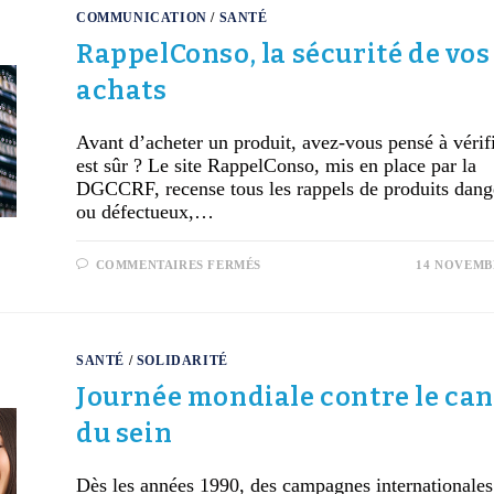
COMMUNICATION
/
SANTÉ
RappelConso, la sécurité de vos
achats
Avant d’acheter un produit, avez-vous pensé à vérifi
est sûr ? Le site RappelConso, mis en place par la
DGCCRF, recense tous les rappels de produits dan
ou défectueux,…
COMMENTAIRES FERMÉS
14 NOVEMB
SANTÉ
/
SOLIDARITÉ
Journée mondiale contre le ca
du sein
Dès les années 1990, des campagnes internationales