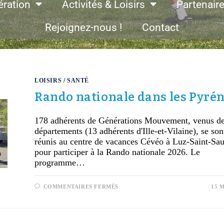
ération
Activités & Loisirs
Partenair
Rejoignez-nous !
Contact
LOISIRS
/
SANTÉ
Rando nationale dans les Pyré
178 adhérents de Générations Mouvement, venus d
départements (13 adhérents d'Ille-et-Vilaine), se son
réunis au centre de vacances Cévéo à Luz-Saint-Sau
pour participer à la Rando nationale 2026. Le
programme…
COMMENTAIRES FERMÉS
15 