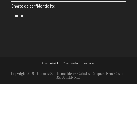
Charte de confidentialité
Contact
Administratif
Commandes
Formation
Copyright 2019 - Gemouv 35 - Immeuble les Galaxies - 5 square René Cassin -
35700 RENNES