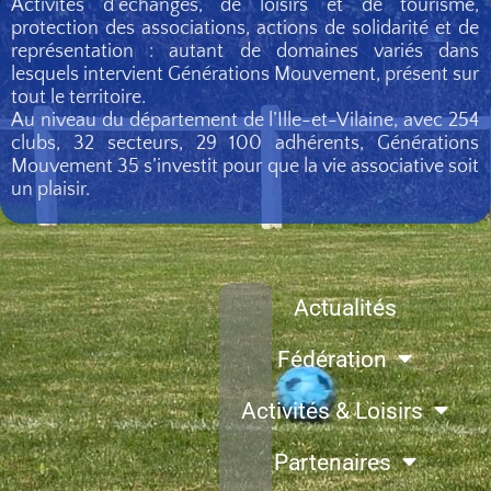
Activités d’échanges, de loisirs et de tourisme,
protection des associations, actions de solidarité et de
représentation : autant de domaines variés dans
lesquels intervient Générations Mouvement, présent sur
tout le territoire.
Au niveau du département de l’Ille-et-Vilaine, avec 254
clubs, 32 secteurs, 29 100 adhérents, Générations
Mouvement 35 s’investit pour que la vie associative soit
un plaisir.
Actualités
Fédération
Activités & Loisirs
Partenaires