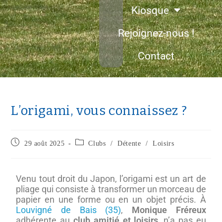
Kiosque
Rejoignez-nous !
Contact
L’origami, vous connaissez ?
29 août 2025
Clubs
/
Détente
/
Loisirs
Venu tout droit du Japon, l’origami est un art de
pliage qui consiste à transformer un morceau de
papier en une forme ou en un objet précis. À
Louvigné de Bais (35)
,
Monique Fréreux
adhérente au
club amitié et loisirs
, n’a pas eu