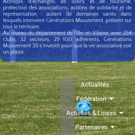
Activités d’échanges, de loisirs et de tourisme,
protection des associations, actions de solidarité et de
représentation : autant de domaines variés dans
lesquels intervient Générations Mouvement, présent sur
tout le territoire.
Au niveau du département de l’Ille-et-Vilaine, avec 254
clubs, 32 secteurs, 29 100 adhérents, Générations
Mouvement 35 s’investit pour que la vie associative soit
un plaisir.
Actualités
Fédération
Activités & Loisirs
Partenaires