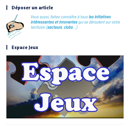
Déposer un article
Vous aussi, faites connaître à tous
les initiatives
intéressantes et innovantes
qui se déroulent sur votre
territoire (
secteurs
,
clubs
…)
Espace Jeux