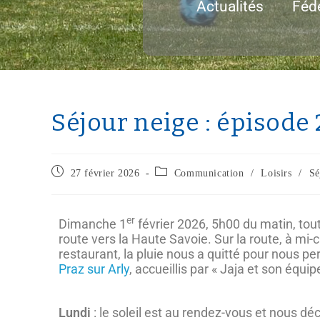
Actualités
Féd
Séjour neige : épisode 
27 février 2026
Communication
/
Loisirs
/
Sé
er
Dimanche 1
février 2026, 5h00 du matin, tou
route vers la Haute Savoie. Sur la route, à m
restaurant, la pluie nous a quitté pour nous p
Praz sur Arly
, accueillis par « Jaja et son équip
Lundi
: le soleil est au rendez-vous et nous 