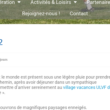
ération
Activités & Loisirs
Partenair
Rejoignez-nous !
Contact
2
jours
t le monde est présent sous une légère pluie pour prendre
i-chemin, après avoir déjeuner dans un sympathique
ermettre d’arriver sereinement au
village vacances ULVF 
e ».
découvrons de magnifiques paysages enneigés.