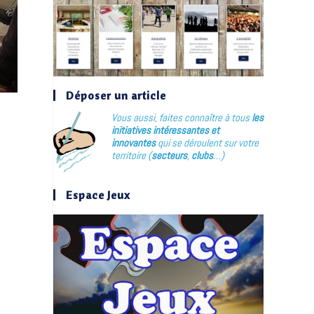
Déposer un article
Vous aussi, faites connaître à tous
les
initiatives intéressantes et
innovantes
qui se déroulent sur votre
territoire (
secteurs
,
clubs
…)
Espace Jeux