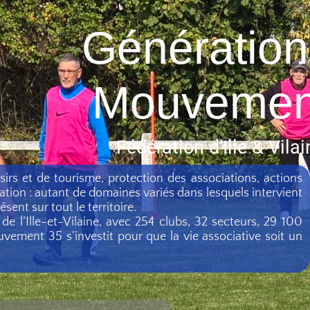
Génération
Mouvemen
Fédération d’Ille & Vilai
isirs et de tourisme, protection des associations, actions
tation : autant de domaines variés dans lesquels intervient
nt sur tout le territoire.
e l’Ille-et-Vilaine, avec 254 clubs, 32 secteurs, 29 100
vement 35 s’investit pour que la vie associative soit un